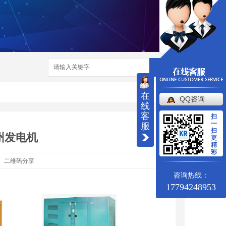
搜索
在
QQ咨询
线
客
扫
一
服
扫
州发电机
更
精
彩
二维码分享
咨询热线：
17794248953