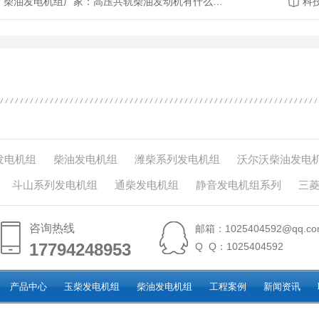
柴油发电机组厂家：高压共轨柴油发动机有什么优势？
科
发电机组
柴油发电机组
潍柴系列发电机组
沃尔沃柴油发电
斗山系列发电机组
通柴发电机组
静音发电机组系列
三
咨询热线
邮箱：1025404592@qq.co
17794248953
17794248953
Q Q：1025404592
产品中心
玉柴发电机组
柴油发电机组
工程案例
新闻资讯