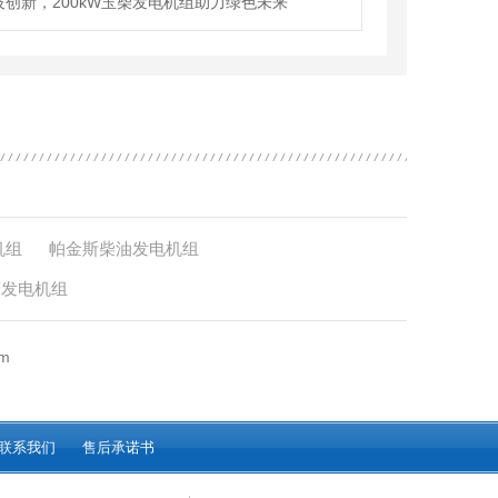
技创新，200kW玉柴发电机组助力绿色未来
机组
帕金斯柴油发电机组
菱发电机组
m
联系我们
售后承诺书