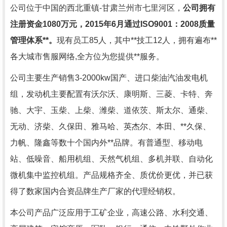
公司位于中国的西北重镇
-
甘肃兰州市七里河区，
公司拥有
注册资金
1080
万元，
2015
年
6
月通过
ISO9001
：
2008
质量
管理体系**。
现有员工
85
人，其中**技工
12
人，拥有遍布**
各大城市售服网络
,
全方位为您提供**服务。
公司主要生产销售
3-2000kw
国产、进口柴油汽油发电机
组，发动机主要配置有沃尔沃、康明斯、三菱、卡特、奔
驰、大宇、玉柴、上柴、潍柴、道依茨、斯太尔、通柴、
无动、济柴、久保田、雅马哈、英杰尔、本田、**久保、
力帆、隆鑫等数十个国内外**品牌。有普通型、移动电
站、低噪音、船用机组、天然气机组、多机并联、自动化
微机集中监控机组。产品规格齐全、质优价更优，并已获
得了数家国内合资品牌生产厂家的代理经销权。
本公司产品广泛应用于工矿企业，高速公路、水利交通、