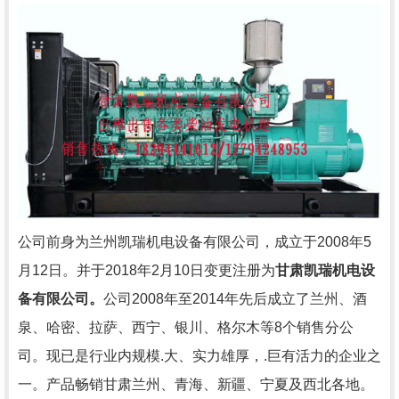
公司前身为兰州凯瑞机电设备有限公司，成立于
2008
年
5
月
12
日。并于
2018
年
2
月
10
日变更注册为
甘肃凯瑞机电设
备有限公司。
公司
2008
年至
2014
年先后成立了兰州、酒
泉、哈密、拉萨、西宁、银川、格尔木等
8
个销售分公
司。现已是行业内规模.大、实力雄厚，.巨有活力的企业之
一。产品畅销甘肃兰州、青海、新疆、宁夏及西北各地。