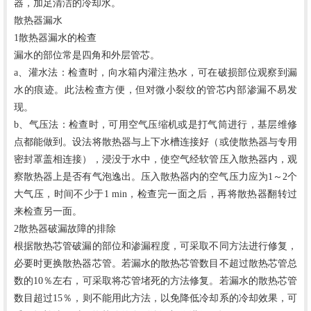
器，加足清洁的冷却水。
散热器漏水
1散热器漏水的检查
漏水的部位常是四角和外层管芯。
a、灌水法：检查时，向水箱内灌注热水，可在破损部位观察到漏
水的痕迹。此法检查方便，但对微小裂纹的管芯内部渗漏不易发
现。
b、气压法：检查时，可用空气压缩机或是打气筒进行，基层维修
点都能做到。设法将散热器与上下水槽连接好（或使散热器与专用
密封罩盖相连接），浸没于水中，使空气经软管压入散热器内，观
察散热器上是否有气泡逸出。压入散热器内的空气压力应为1～2个
大气压，时间不少于1 min，检查完一面之后，再将散热器翻转过
来检查另一面。
2散热器破漏故障的排除
根据散热芯管破漏的部位和渗漏程度，可采取不同方法进行修复，
必要时更换散热器芯管。若漏水的散热芯管数目不超过散热芯管总
数的
10％左右，可采取将芯管堵死的方法修复。若漏水的散热芯管
数目超过15％，则不能用此方法，以免降低冷却系的冷却效果，可