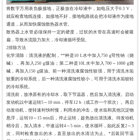
将数字万用表负极接地，正极放在冷却液中，如电压大于
0.3 V，
就应检查地线连接。如接地不好，接地电路就会把冷却液作为接地
通道，从而加快腐蚀散热器水管。
散热器上水管必须保持一定的硬度，过软的水管在高速时会被吸
扁，导致水流阻力加大，冷却液循环受阻。
2排除方法
化学清除：清洗液的配制，**种是
10 L水中加入750 g苛性钠（烧
碱），再加入250 g煤油；第二种是10L水中加入700～1000 g烧
碱，再加入150 g煤油。前一种清洗液腐蚀性较强，用于清洗水垢
较重的冷却系统，后一种清洗液腐蚀性较小，可用于清洗水垢较轻
的冷却系统。
清洗前，放净原有的冷却水，取下节温器，然后加入清洗液。启动
发动机以中速运转
5～10 min，停车12 h（或工作一个班次）。再启
动发动机，使转速时快时慢，利用水的冲击，使水垢和其他沉淀物
悬浮，运转10～15 min后，停止运转，趁热放出清洗液。待发动机
稍冷后，加入清水，中速运转4～5 min，使水循环，如此反复2～3
次，同时检查放出的水，直至放出的水清洁为止。*后装回节温